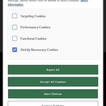
More
settings" below about how to delete or block cookies.
information
Targeting Cookies
Performance Cookies
Kom ihåg mig
Functional Cookies
Strictly Necessary Cookies
HUVUDKONTOR
Reject All
Orkla House Care AB
Accept All Cookies
Tallvägen 6
564 23 Bankeryd
Save Choices
Sverige
Telefon:
036 37 63 00
Cookies Settings