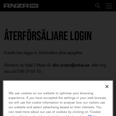
ÅTERFÖRSÄLJARE LOGIN
Kunde inte logga in. Kontrollera dina uppgifter.
Behöver du hjälp? Mejla till
ohc.order@orkla.se
eller ring
oss på 036-37 63 10.
We use cookies on our website to optimise your browsing
LOGGA IN:
experience. If you have accepted the settings in your web browser,
we will use the cookie information to analyse how our visitors use
our website and select advertising based on their interests. You
can read more about our use of cookies by clicking on "Cookie