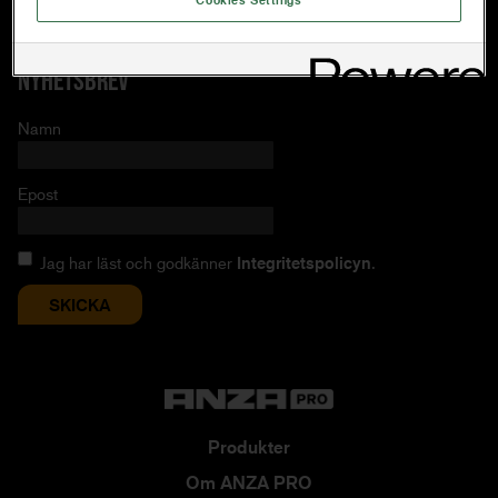
E-post:
info@orkla.se
NYHETSBREV
Namn
Epost
Jag har läst och godkänner
Integritetspolicyn
.
Produkter
Om ANZA PRO