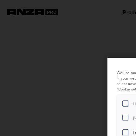
Prod
We use coo
in your web
select adve
"Cookie set
T
P
F