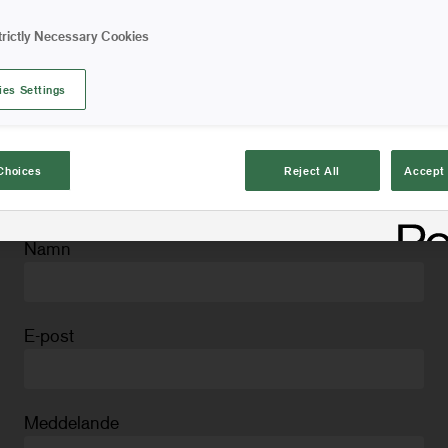
trictly Necessary Cookies
KUNDSERVICE
Telefon:
036 – 37 63 10
ies Settings
E-post:
ohc.kundservice@orkla.se
Choices
Reject All
Accept 
HÖR AV DIG!
Namn
E-post
Meddelande