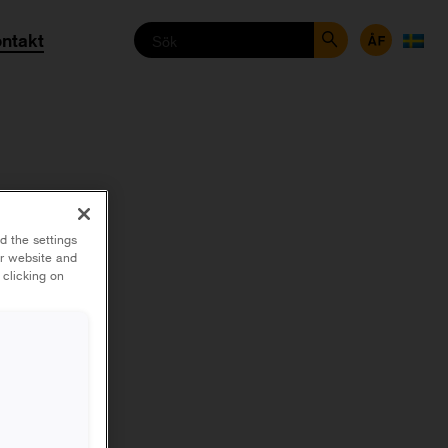
ntakt
d the settings
ur website and
 clicking on