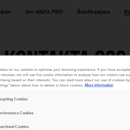
ukter
Om ANZA PRO
Återförsäljare
Ko
KONTAKTA OSS
kies on our website to optimise your browsing experience. If you have accepte
 browser, we will use the cookie information to analyse how our visitors use o
rtising based on their interests. You can read more about our use of cookies by
More information
tings" below about how to delete or block cookies.
Telefon:
036 – 37 63 00
Öppetider:
mån-tors 08.00 – 16.30, fre 08.00 – 16.00
argeting Cookies
Under maj-september har vi öppet mån-fre 08.00 – 16.00
erformance Cookies
E-post:
info@orkla.se
unctional Cookies