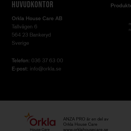
HUVUDKONTOR
Produkt
Orkla House Care AB
m
Tallvägen 6
n
564 23 Bankeryd
Sverige
Telefon:
036 37 63 00
E-post:
info@orkla.se
ANZA PRO är en del av
Orkla House Care
www.orklahousecare.se