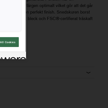
och fördelar färgen optimalt vilket gör att det går
rje dopp. Ger en perfekt finish. Snedskuren borst
tborst, rostfritt bleck och FSC®-certifierat träskaft
All Cookies