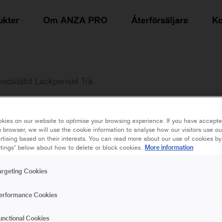
ukter
Om ANZA PRO
Återförsäljare
Ko
edställd Lackpensel Trä
SUPER
EFFECTIV
kies on our website to optimise your browsing experience. If you have accepte
SNEDSTÄL
 browser, we will use the cookie information to analyse how our visitors use o
rtising based on their interests. You can read more about our use of cookies by
More information
tings" below about how to delete or block cookies.
argeting Cookies
35 mm
50 mm
erformance Cookies
Super Effective Snedsstäl
unctional Cookies
för dig som vill ha en me