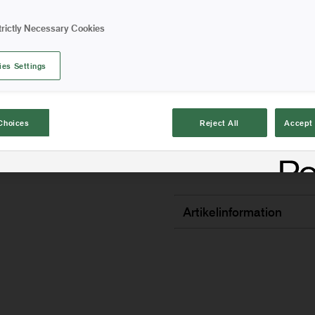
överlägsen färgupptagning 
trictly Necessary Cookies
att måla längre mellan va
för bättre precision. Synte
ies Settings
av bok (FSC-C108031).
Choices
Reject All
Accept 
Artikelinformation