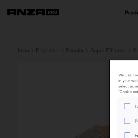
Prod
Hem
Produkter
Penslar
Super Effective
Sn
We use coo
in your web
select adve
"Cookie set
T
P
F