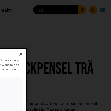
ntakt
E
d the settings
LD LACKPENSEL TRÄ
ur website and
 clicking on
ld Lackpensel har en styv borst och passar särskilt
r robust målningskänsla. Penseln har en