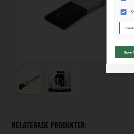
S
Cook
Save 
RELATERADE PRODUKTER: