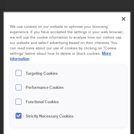
We use cookies on our website to optimise your browsing
experience. If you have accepted the settings in your web browser,
we will use the cookie information to analyse how our visitors use
our website and select advertising based on their interests. You
can read more about our use of cookies by clicking on "Cookie
More
settings" below about how to delete or block cookies.
information
SUPER
SOFT
LACKPENSEL ERGO
Targeting Cookies
Performance Cookies
35 mm
50 mm
70 mm
Functional Cookies
Super Soft Lackpensel har en mjuk borst med hög kapacitet
Strictly Necessary Cookies
och passar särskilt för dig som vill ha en mjukare
målningskänsla. Eftersom borsten följer underlaget blir det