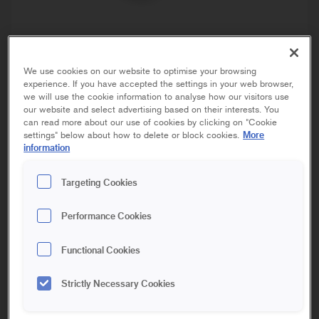
We use cookies on our website to optimise your browsing
experience. If you have accepted the settings in your web browser,
we will use the cookie information to analyse how our visitors use
our website and select advertising based on their interests. You
can read more about our use of cookies by clicking on "Cookie
More
settings" below about how to delete or block cookies.
SUPER
SOFT
information
VINKLAD FASADPENSEL ERGO
Targeting Cookies
Performance Cookies
100 mm
120 mm
Functional Cookies
Super Soft Vinklad Fasadpensel har en mjuk borst med hög
Strictly Necessary Cookies
kapacitet och passar särskilt för dig som vill ha en mjukare
målningskänsla. Penseln är optimal till efterslätning efter att ha