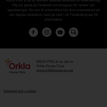
ANZA PRO är en av Nordens ledande tillverkare av måleriverktyg.
Följ oss gärna på Facebook och Instagram för nyheter och
uppdateringar. Du som är yrkesmålare kan även prenumerera på
vårt digitala nyhetsbrev samt gå med i vår Facebook-grupp för
yrkesmålare.
ANZA PRO är en del av
Orkla House Care
www.orklahousecare.se
Integritet och cookies