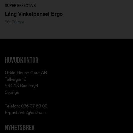
SUPER EFFECTIVE
Lång Vinkelpensel Ergo
50, 70 mm
HUVUDKONTOR
Orkla House Care AB
Tallvägen 6
564 23 Bankeryd
Sverige
Telefon:
036 37 63 00
E-post:
info@orkla.se
NYHETSBREV