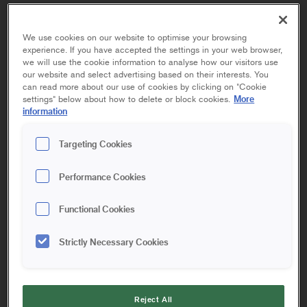
BYGLAR
We use cookies on our website to optimise your browsing
experience. If you have accepted the settings in your web browser,
ELITE MIDI- OCH MINIBYGEL
we will use the cookie information to analyse how our visitors use
our website and select advertising based on their interests. You
can read more about our use of cookies by clicking on "Cookie
KORT
More
settings" below about how to delete or block cookies.
information
Targeting Cookies
10/15 cm | Mini,Midi
Performance Cookies
Minibygel med sticksystem anpassad för mini- och midirollers
10–15 cm. Det balanserade och ergonomiska handtaget med
Functional Cookies
gummigrepp ger ett bra, behagligt grepp med god stabilitet
som i sin tur ger ett jämnare slutresultat. Kan användas med
Strictly Necessary Cookies
Anzas och Anza Pros förlängningsskaft för extra räckvidd,
samt för att skona axlar och rygg när du arbetar.
Reject All