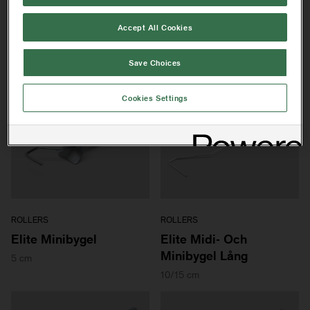
Artikelinformation
Accept All Cookies
RELATERADE PRODUKTER:
Save Choices
Cookies Settings
ROLLERS
ROLLERS
Elite Minibygel
Elite Midi- Och
Minibygel Lång
5 cm
10/15 cm