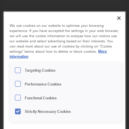
We use cookies on our website to optimise your browsing
experience. If you have accepted the settings in your web browser,
we will use the cookie information to analyse how our visitors use
our website and select advertising based on their interests. You
can read more about our use of cookies by clicking on "Cookie
More
settings" below about how to delete or block cookies.
SUPER
ROLLERS
information
ANTEX
Targeting Cookies
Performance Cookies
10 cm | Mini
15 cm | Mini
10 cm | Midi
Functional Cookies
18 cm | Maxi
23 cm | Maxi
Strictly Necessary Cookies
Antex-rollerns väv innehåller microfiber som tar upp och håller