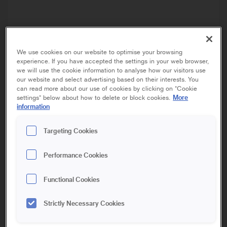
We use cookies on our website to optimise your browsing
experience. If you have accepted the settings in your web browser,
we will use the cookie information to analyse how our visitors use
our website and select advertising based on their interests. You
can read more about our use of cookies by clicking on "Cookie
More
settings" below about how to delete or block cookies.
information
Targeting Cookies
SUPER
ROLLERS
Performance Cookies
MOREMEX
Functional Cookies
Strictly Necessary Cookies
10 cm
15 cm
18 cm
23 cm