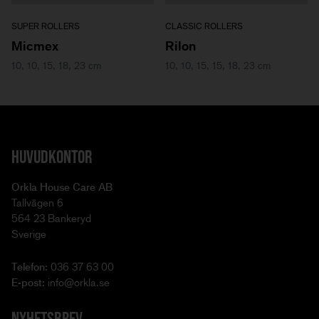
SUPER ROLLERS
CLASSIC ROLLERS
Micmex
Rilon
10, 10, 15, 18, 23 cm
10, 10, 15, 15, 18, 23 cm
HUVUDKONTOR
Orkla House Care AB
Tallvägen 6
564 23 Bankeryd
Sverige
Telefon:
036 37 63 00
E-post:
info@orkla.se
NYHETSBREV