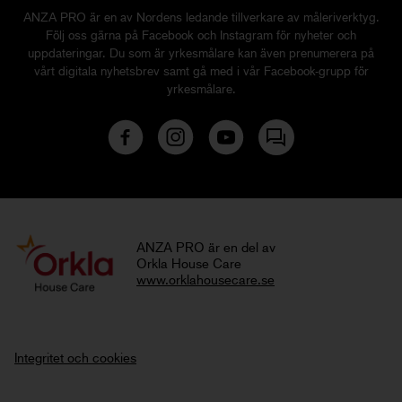
ANZA PRO är en av Nordens ledande tillverkare av måleriverktyg.
Följ oss gärna på Facebook och Instagram för nyheter och
uppdateringar. Du som är yrkesmålare kan även prenumerera på
vårt digitala nyhetsbrev samt gå med i vår Facebook-grupp för
yrkesmålare.
ANZA PRO är en del av
Orkla House Care
www.orklahousecare.se
Integritet och cookies