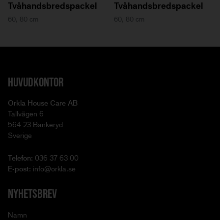
Tvåhandsbredspackel
Tvåhandsbredspackel
60, 80 cm
60, 80 cm
HUVUDKONTOR
Orkla House Care AB
Tallvägen 6
564 23 Bankeryd
Sverige
Telefon:
036 37 63 00
E-post:
info@orkla.se
NYHETSBREV
Namn