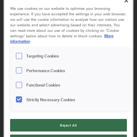
We use cookies on our website to optimise your browsing
experience. If you have accepted the settings in your web browser,
we will use the cookie information to analyse how our visitors use
our website and select advertising based on their interests. You
can read more about our use of cookies by clicking on "Cookie
More
settings" below about how to delete or block cookies.
information
ADAPTER
Targeting Cookies
FÖRLÄNGNINGSSKAFT
Performance Cookies
TVÅHANDSBREDSPACKEL
Functional Cookies
Strictly Necessary Cookies
150 mm
Reject All
Adapter till Tvåhandsbredspackel 60 och 80 cm. Med hjälp
av adaptern kan du montera din tvåhandsbredspackel på ett