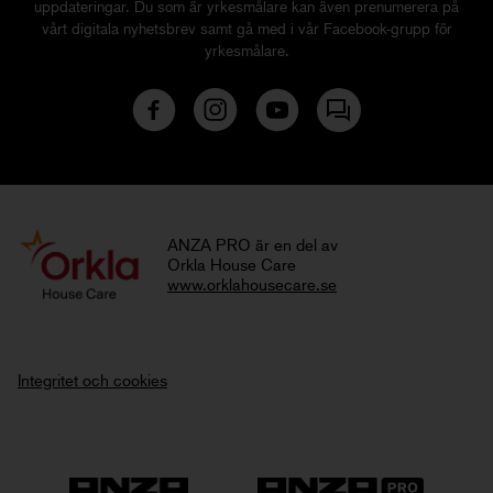
uppdateringar. Du som är yrkesmålare kan även prenumerera på
vårt digitala nyhetsbrev samt gå med i vår Facebook-grupp för
yrkesmålare.
ANZA PRO är en del av
Orkla House Care
www.orklahousecare.se
Integritet och cookies