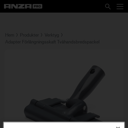
Hem
Produkter
Verktyg
Adapter Förlängningsskaft Tvåhandsbredspackel