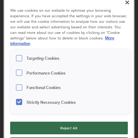
We use cookies on our website to optimise your browsing
experience. If you have accepted the settings in your web browser,
SPACKEL MED GREPP
we will use the cookie information to analyse how our visitors use
our website and select advertising based on their interests. You
can read more about our use of cookies by clicking on "Cookie
More
settings" below about how to delete or block cookies.
information
25 mm
50 mm
75 mm
100 mm
Targeting Cookies
Mindre spackel med flexibelt blad av rostfritt stål. Ergonomiskt
handtag av mjukt gummi utvecklat för att ge ett optimalt
Performance Cookies
grepp för ökad kontroll och minskad trötthet i handen.
Functional Cookies
Artikelinformation
Strictly Necessary Cookies
RELATERADE PRODUKTER:
Reject All