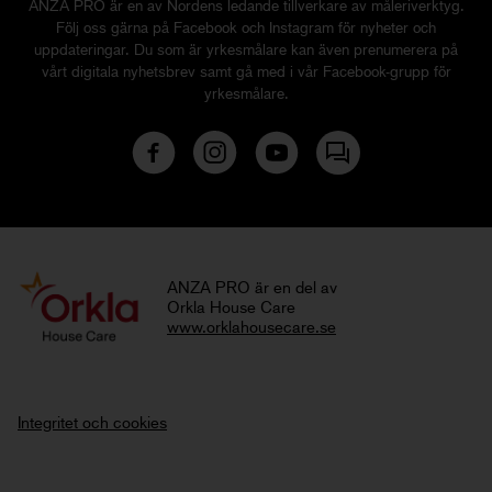
ANZA PRO är en av Nordens ledande tillverkare av måleriverktyg.
Följ oss gärna på Facebook och Instagram för nyheter och
uppdateringar. Du som är yrkesmålare kan även prenumerera på
vårt digitala nyhetsbrev samt gå med i vår Facebook-grupp för
yrkesmålare.
ANZA PRO är en del av
Orkla House Care
www.orklahousecare.se
Integritet och cookies