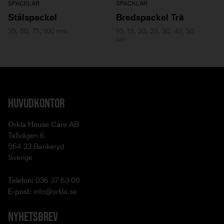
SPACKLAR
SPACKLAR
Stålspackel
Bredspackel Trä
25, 50, 75, 100 mm
10, 15, 20, 25, 30, 40, 50
cm
HUVUDKONTOR
Orkla House Care AB
Tallvägen 6
564 23 Bankeryd
Sverige
Telefon:
036 37 63 00
E-post:
info@orkla.se
NYHETSBREV