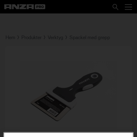
Hem
Produkter
Verktyg
Spackel med grepp