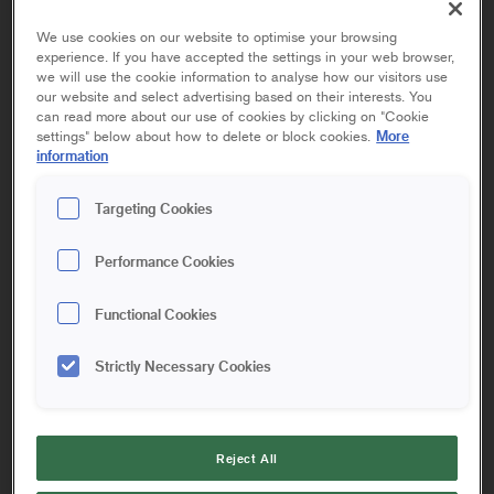
We use cookies on our website to optimise your browsing
STÅLBORSTE
experience. If you have accepted the settings in your web browser,
we will use the cookie information to analyse how our visitors use
our website and select advertising based on their interests. You
can read more about our use of cookies by clicking on "Cookie
More
settings" below about how to delete or block cookies.
2-radig
3-radig
4-radig
information
Stålborste med handtag i plast tar enkelt bort gammal färg
Targeting Cookies
och rost från t.ex. metall, trä och betong. Finns i flera olika
storlekar med 2, 3 eller 4 rader stålborst.
Performance Cookies
Functional Cookies
Artikelinformation
Strictly Necessary Cookies
RELATERADE PRODUKTER:
Reject All