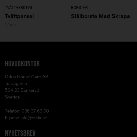
TVÄTTVERKTYG
BORSTAR
Tvättpensel
Stålborste Med Skrapa
17 cm
HUVUDKONTOR
Orkla House Care AB
Tallvägen 6
564 23 Bankeryd
Sverige
Telefon:
036 37 63 00
E-post:
info@orkla.se
NYHETSBREV