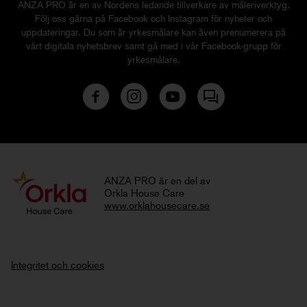
ANZA PRO är en av Nordens ledande tillverkare av måleriverktyg.
Följ oss gärna på Facebook och Instagram för nyheter och
uppdateringar. Du som är yrkesmålare kan även prenumerera på
vårt digitala nyhetsbrev samt gå med i vår Facebook-grupp för
yrkesmålare.
ANZA PRO är en del av
Orkla House Care
www.orklahousecare.se
Integritet och cookies