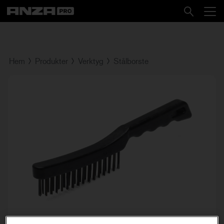
Hem
Produkter
Verktyg
Stålborste