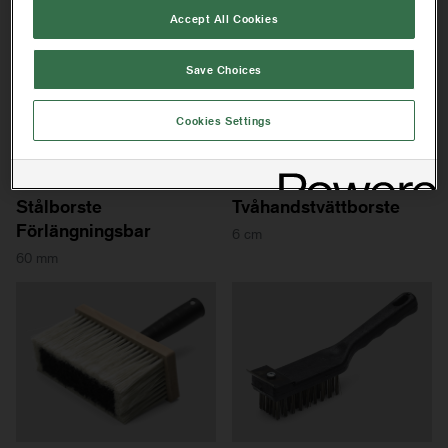
Accept All Cookies
Save Choices
Cookies Settings
BORSTAR
TVÄTTVERKTYG
Stålborste
Tvåhandstvättborste
Förlängningsbar
6 cm
60 mm