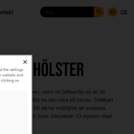
ntakt
V MED HÖLSTER
d the settings
ur website and
 clicking on
 skyddar kniven, samt ett bältesclip så att du
tt bälte och alltid ha den nära till hands. Ställbart
 skärlängd samt för att ha möjlighet att anpassa
vis dörrar och lister. Inkluderar 10 stycken blad.