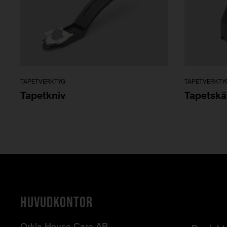
TAPETVERKTYG
TAPETVERKTY
Tapetkniv
Tapetskä
HUVUDKONTOR
Orkla House Care AB