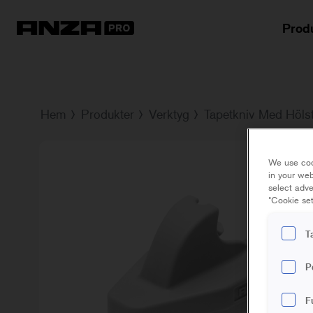
Prod
Hem
Produkter
Verktyg
Tapetkniv Med Höls
We use coo
in your web
select adve
"Cookie set
T
P
F