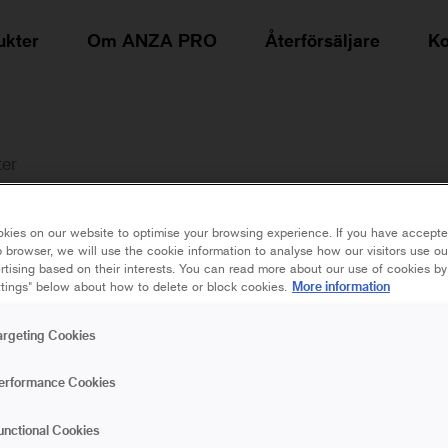
ukter
Om ANZA PRO
Återförsäljare
Ko
ter
TAPETKNI
kies on our website to optimise your browsing experience. If you have accepte
 browser, we will use the cookie information to analyse how our visitors use o
rtising based on their interests. You can read more about our use of cookies by
More information
tings" below about how to delete or block cookies.
Tapetkniv med hölster som
enkelt kan fästa kniven i di
argeting Cookies
blad för att få en perfekt
erformance Cookies
överlappningar vid exempel
unctional Cookies