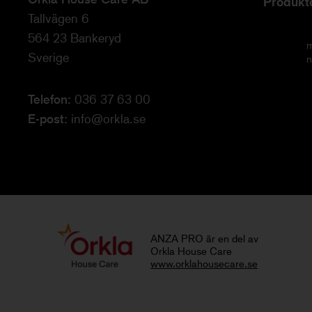
Produkt
Tallvägen 6
564 23 Bankeryd
m
Sverige
n
Telefon:
036 37 63 00
E-post:
info@orkla.se
ANZA PRO är en del av
Orkla House Care
www.orklahousecare.se