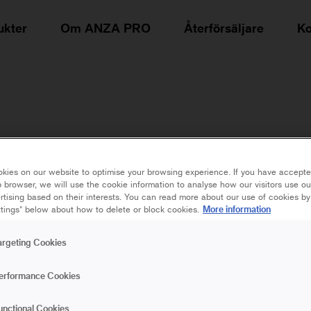
ukter
Om ANZA PRO
Återförsäljare
Ko
SUPER
ROLLERS
FILT
kies on our website to optimise your browsing experience. If you have accepte
 browser, we will use the cookie information to analyse how our visitors use o
rtising based on their interests. You can read more about our use of cookies by
More information
tings" below about how to delete or block cookies.
argeting Cookies
5 cm | Mini
10 cm 
erformance Cookies
15 cm | Midi
18 c
unctional Cookies