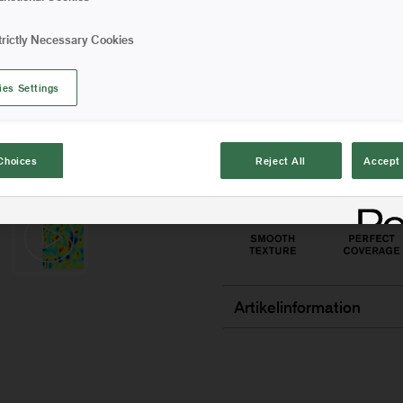
Filt-rollern har en kort l
trictly Necessary Cookies
täckning. Rollern släpper 
Klarar av tuffare och seg
ies Settings
då rollern har en hög kemi
som snickerier och möble
Choices
Reject All
Accept 
Artikelinformation