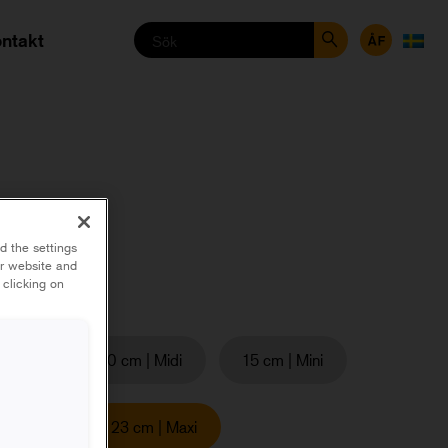
ntakt
d the settings
ur website and
 clicking on
| Mini
10 cm | Midi
15 cm | Mini
m | Maxi
23 cm | Maxi