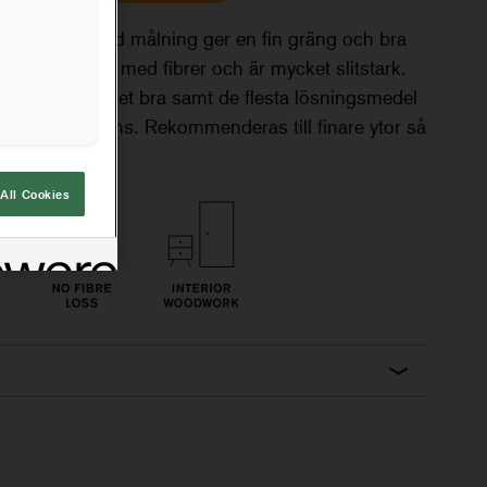
ugglängd som vid målning ger en fin gräng och bra
även minimalt med fibrer och är mycket slitstark.
are färger mycket bra samt de flesta lösningsmedel
kalisk resistens. Rekommenderas till finare ytor så
r.
All Cookies