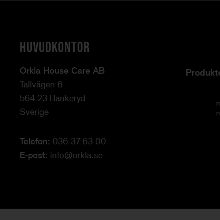
HUVUDKONTOR
Orkla House Care AB
Produkt
Tallvägen 6
564 23 Bankeryd
m
Sverige
n
Telefon:
036 37 63 00
E-post:
info@orkla.se