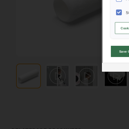
S
Cook
Save 