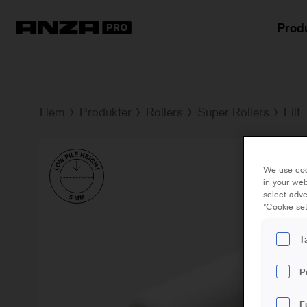
Prod
Hem
Produkter
Rollers
Super Rollers
Filt
We use coo
in your web
select adve
"Cookie set
T
P
F