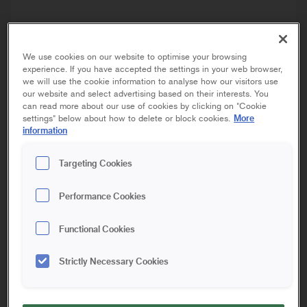
We use cookies on our website to optimise your browsing
experience. If you have accepted the settings in your web browser,
we will use the cookie information to analyse how our visitors use
our website and select advertising based on their interests. You
can read more about our use of cookies by clicking on "Cookie
More
settings" below about how to delete or block cookies.
SUPER
ROLLERS
information
FILT X 2
Targeting Cookies
Performance Cookies
5 cm | Mini
10 cm | Mini
10 cm | Midi
Functional Cookies
15 cm | Mini
15 cm | Midi
18 cm | Maxi
Strictly Necessary Cookies
23 cm | Maxi